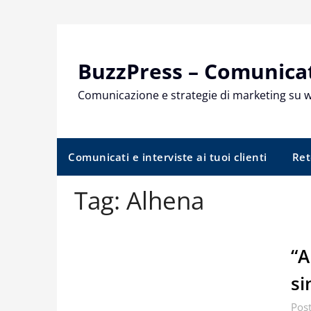
Skip
to
content
BuzzPress – Comunicati
Comunicazione e strategie di marketing su 
Comunicati e interviste ai tuoi clienti
Ret
Tag:
Alhena
“A
si
Pos