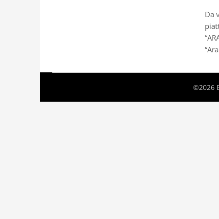
Da v
piat
“ARA
“Ara
©2026 B