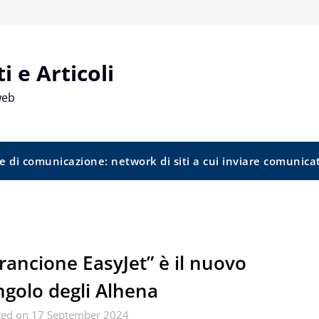
 e Articoli
web
e di comunicazione: network di siti a cui inviare comunica
rancione EasyJet” è il nuovo
ngolo degli Alhena
ted on 17 September 2024