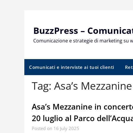
Skip
to
content
BuzzPress – Comunicati
Comunicazione e strategie di marketing su 
Comunicati e interviste ai tuoi clienti
Ret
Tag:
Asa’s Mezzanine
Asa’s Mezzanine in concerto
20 luglio al Parco dell’Acq
Posted on 16 July 2025