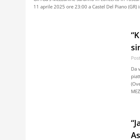
11 aprile 2025 ore 23:00 a Castel Del Piano (GR) 
“K
si
Pos
Da v
piat
(Ove
MEZZ
“J
As