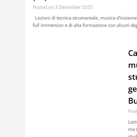
Posted on 3 December 2025
Lezioni di tecnica strumentale, musica d’insieme
full immersion e di alta formazione con alcuni degli
Ca
mu
st
ge
Bu
Pos
Lezi
ma n
stud