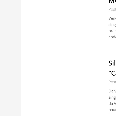
MO
Pos
Vene
sing
bran
and
Si
“C
Pos
Da v
sing
da V
paur