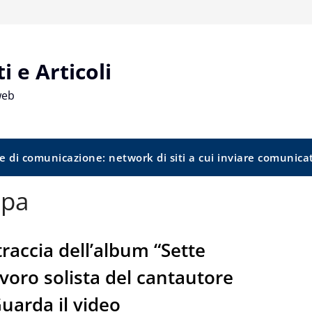
 e Articoli
web
e di comunicazione: network di siti a cui inviare comunica
mpa
traccia dell’album “Sette
avoro solista del cantautore
uarda il video