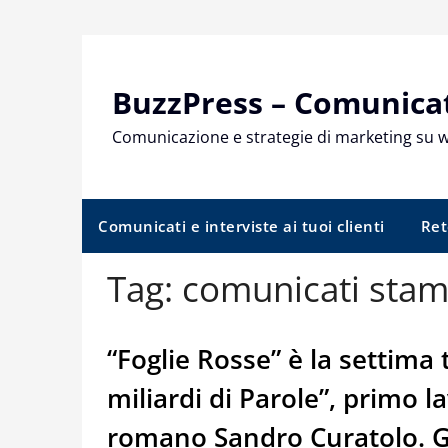
Skip
to
content
BuzzPress – Comunicati
Comunicazione e strategie di marketing su 
Comunicati e interviste ai tuoi clienti
Ret
Tag:
comunicati sta
“Foglie Rosse” è la settima 
miliardi di Parole”, primo l
romano Sandro Curatolo. G