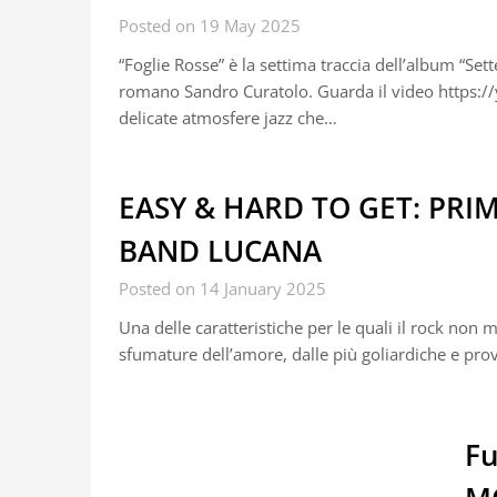
Posted on 19 May 2025
“Foglie Rosse” è la settima traccia dell’album “Set
romano Sandro Curatolo. Guarda il video https:/
delicate atmosfere jazz che…
EASY & HARD TO GET: PR
BAND LUCANA
Posted on 14 January 2025
Una delle caratteristiche per le quali il rock non 
sfumature dell’amore, dalle più goliardiche e pro
Fu