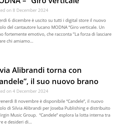
DNA – “Giro verticale”
ted on 8 December 2024
rdì 6 dicembre è uscito su tutti i digital store il nuovo
olo del cantautore lucano MODNA “Giro verticale. Un
o fortemente emotivo, che racconta ’’La forza di lasciare
are chi amiamo…
lvia Alibrandi torna con
andele”, il suo nuovo brano
ted on 4 December 2024
enerdì 8 novembre è disponibile “Candele”, il nuovo
olo di Silvia Alibrandi per Joseba Publishing e distribuito
irgin Music Group. “Candele” esplora la lotta interna tra
e e desideri di…