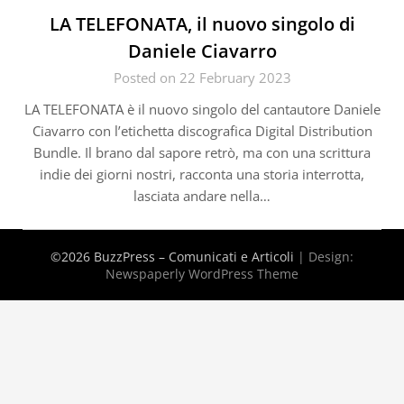
LA TELEFONATA, il nuovo singolo di
Daniele Ciavarro
Posted on 22 February 2023
LA TELEFONATA è il nuovo singolo del cantautore Daniele
Ciavarro con l’etichetta discografica Digital Distribution
Bundle. Il brano dal sapore retrò, ma con una scrittura
indie dei giorni nostri, racconta una storia interrotta,
lasciata andare nella…
©2026 BuzzPress – Comunicati e Articoli
| Design:
Newspaperly WordPress Theme