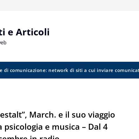
 e Articoli
web
e di comunicazione: network di siti a cui inviare comunica
estalt”, March. e il suo viaggio
a psicologia e musica – Dal 4
cembre in radio