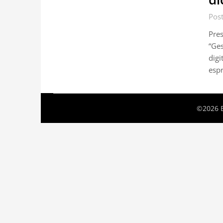
Pos
Pres
“Ges
digi
espr
©2026 B