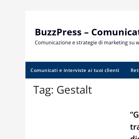
Skip
to
content
BuzzPress – Comunicati
Comunicazione e strategie di marketing su 
Comunicati e interviste ai tuoi clienti
Ret
Tag:
Gestalt
“G
tr
di