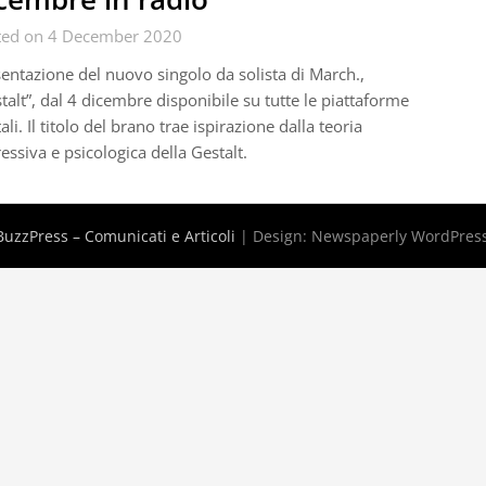
ted on 4 December 2020
entazione del nuovo singolo da solista di March.,
talt”, dal 4 dicembre disponibile su tutte le piattaforme
tali. Il titolo del brano trae ispirazione dalla teoria
essiva e psicologica della Gestalt.
uzzPress – Comunicati e Articoli
| Design:
Newspaperly WordPres