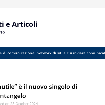
 e Articoli
web
e di comunicazione: network di siti a cui inviare comunica
nutile” è il nuovo singolo di
ntangelo
ted on 28 October 2024