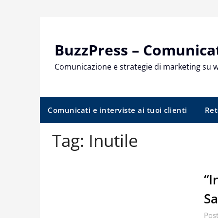
Skip
to
content
BuzzPress – Comunicati
Comunicazione e strategie di marketing su 
Comunicati e interviste ai tuoi clienti
Ret
Tag:
Inutile
“I
Sa
Pos