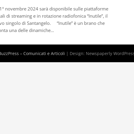
1° novembre 2024 sarà disponibile sulle piattaforme
tali di streaming e in rotazione radiofonica “Inutile”, il
o singolo di Santangelo. “Inutile” è un brano che
onta una delle dinamiche…
uzzPress – Comunicati e Articoli
| Design:
Newspaperly WordPres