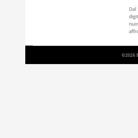
Dal 
digi
nuov
affr
©2026 B