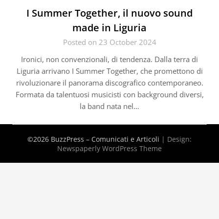
I Summer Together, il nuovo sound
made in Liguria
Posted on 23 October 2024
Ironici, non convenzionali, di tendenza. Dalla terra di
Liguria arrivano I Summer Together, che promettono di
rivoluzionare il panorama discografico contemporaneo.
Formata da talentuosi musicisti con background diversi,
la band nata nel…
©2026 BuzzPress – Comunicati e Articoli
| Design:
Newspaperly WordPress Theme