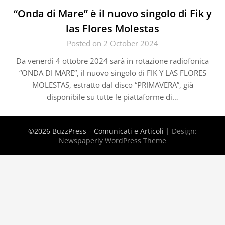
“Onda di Mare” è il nuovo singolo di Fik y
las Flores Molestas
Posted on 2 October 2024
Da venerdì 4 ottobre 2024 sarà in rotazione radiofonica
“ONDA DI MARE”, il nuovo singolo di FIK Y LAS FLORES
MOLESTAS, estratto dal disco “PRIMAVERA”, già
disponibile su tutte le piattaforme di…
©2026 BuzzPress – Comunicati e Articoli
| Design:
Newspaperly WordPress Theme