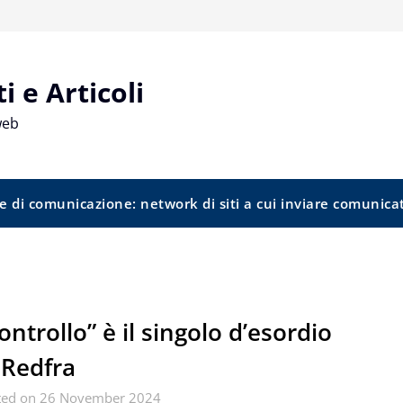
 e Articoli
web
e di comunicazione: network di siti a cui inviare comunica
ontrollo” è il singolo d’esordio
 Redfra
ted on 26 November 2024