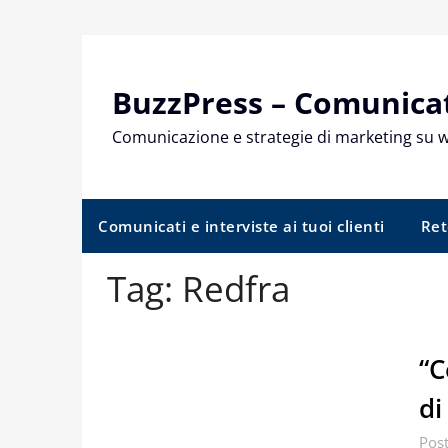
Skip
to
content
BuzzPress – Comunicati
Comunicazione e strategie di marketing su 
Comunicati e interviste ai tuoi clienti
Ret
Tag:
Redfra
“C
di
Pos