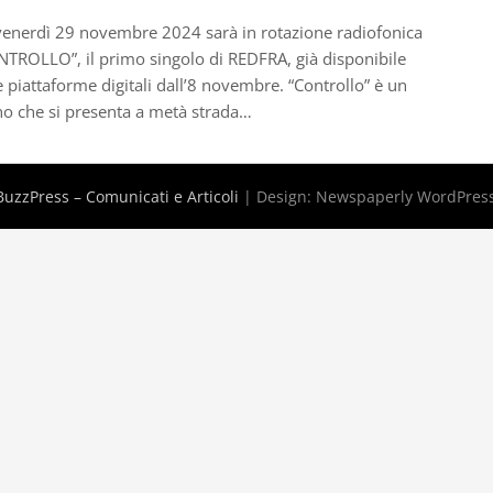
enerdì 29 novembre 2024 sarà in rotazione radiofonica
TROLLO”, il primo singolo di REDFRA, già disponibile
e piattaforme digitali dall’8 novembre. “Controllo” è un
o che si presenta a metà strada…
uzzPress – Comunicati e Articoli
| Design:
Newspaperly WordPres