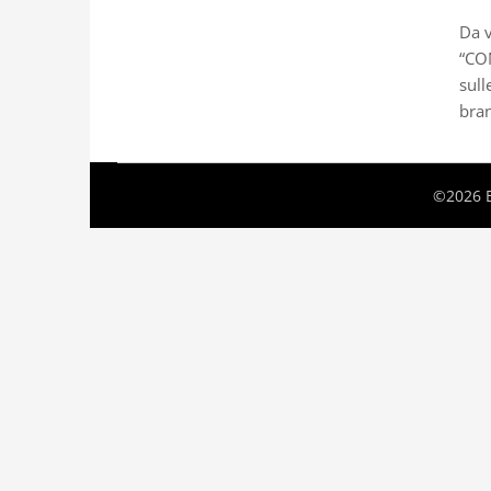
Da v
“CON
sull
bran
©2026 B