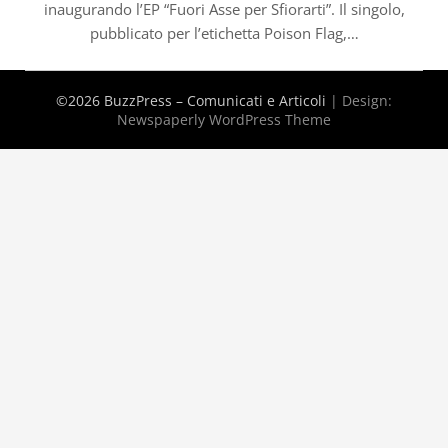
inaugurando l’EP “Fuori Asse per Sfiorarti”. Il singolo,
pubblicato per l’etichetta Poison Flag,…
©2026 BuzzPress – Comunicati e Articoli
| Design:
Newspaperly WordPress Theme