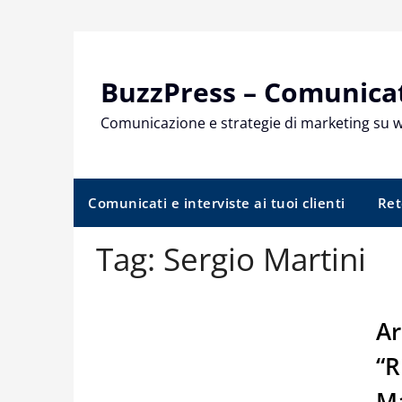
Skip
to
content
BuzzPress – Comunicati
Comunicazione e strategie di marketing su 
Comunicati e interviste ai tuoi clienti
Ret
Tag:
Sergio Martini
Ar
“R
Ma