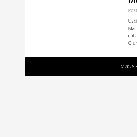
Pos
Usci
Mart
coll
Giur
©2026 B