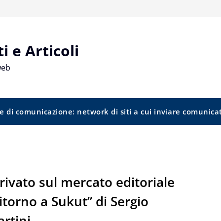
 e Articoli
web
e di comunicazione: network di siti a cui inviare comunica
rivato sul mercato editoriale
itorno a Sukut” di Sergio
rtini