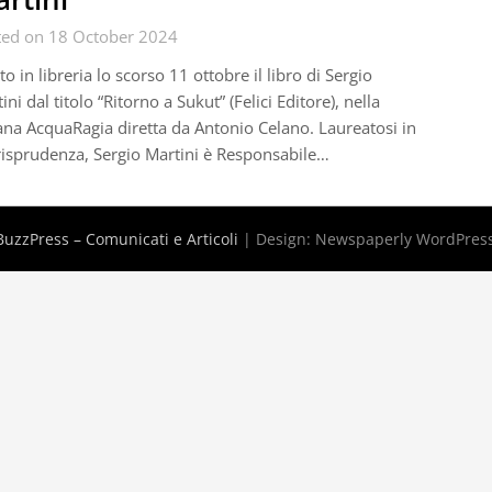
ted on 18 October 2024
to in libreria lo scorso 11 ottobre il libro di Sergio
ini dal titolo “Ritorno a Sukut” (Felici Editore), nella
ana AcquaRagia diretta da Antonio Celano. Laureatosi in
isprudenza, Sergio Martini è Responsabile…
uzzPress – Comunicati e Articoli
| Design:
Newspaperly WordPres