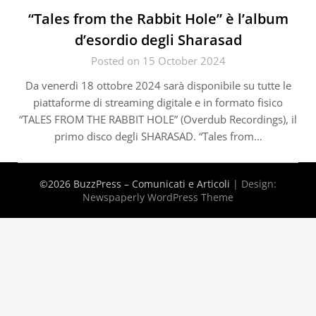
“Tales from the Rabbit Hole” è l’album
d’esordio degli Sharasad
Posted on 15 October 2024
Da venerdì 18 ottobre 2024 sarà disponibile su tutte le
piattaforme di streaming digitale e in formato fisico
“TALES FROM THE RABBIT HOLE” (Overdub Recordings), il
primo disco degli SHARASAD. “Tales from…
©2026 BuzzPress – Comunicati e Articoli
| Design:
Newspaperly WordPress Theme