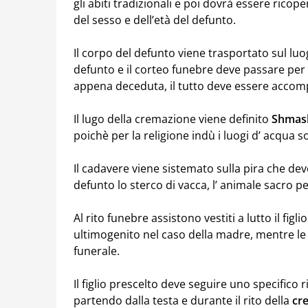
gli abiti tradizionali e poi dovrà essere ricop
del sesso e dell’età del defunto.
Il corpo del defunto viene trasportato sul luo
defunto e il corteo funebre deve passare per i
appena deceduta, il tutto deve essere accompa
Il lugo della cremazione viene definito
Shmas
poichè per la religione indù i luogi d’ acqua s
Il cadavere viene sistemato sulla pira che de
defunto lo sterco di vacca, l’ animale sacro per
Al rito funebre assistono vestiti a lutto il fig
ultimogenito nel caso della madre, mentre 
funerale.
Il figlio prescelto deve seguire uno specifico 
partendo dalla testa e durante il rito della
cr