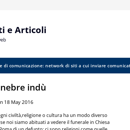
 e Articoli
web
e di comunicazione: network di siti a cui inviare comunica
funebre indù
on 18 May 2016
ogni civiltà,religione o cultura ha un modo diverso
e noi siamo abituati a vedere il funerale in Chiesa
oma di un defunto; ci sono religioni come quelle