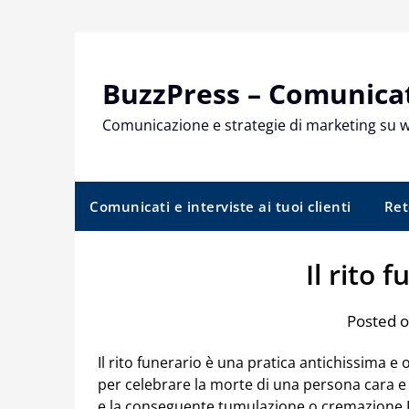
Skip
to
content
BuzzPress – Comunicati
Comunicazione e strategie di marketing su 
Comunicati e interviste ai tuoi clienti
Ret
Il rito 
Posted 
Il rito funerario è una pratica antichissima e 
per celebrare la morte di una persona cara e s
e la conseguente tumulazione o cremazione R